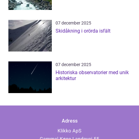
07 december 2025
Skidåkning i orörda isfält
07 december 2025
Historiska observatorier med unik
arkitektur
Adress