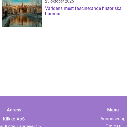
23 oktober 2025
Världens mest fascinerande historiska
hamnar
Adress
Menu
Annonsering
Om oss