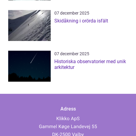
07 december 2025
Skidåkning i orörda isfält
07 december 2025
Historiska observatorier med unik
arkitektur
Adress