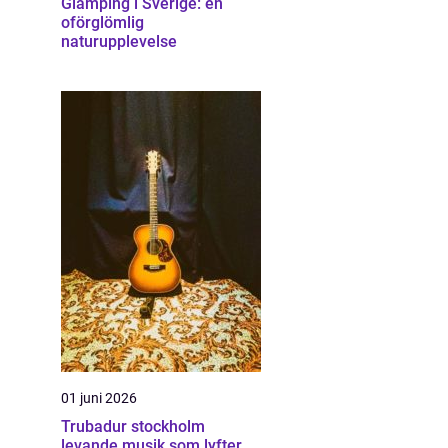
Glamping i Sverige: en
oförglömlig
naturupplevelse
01 juni 2026
Trubadur stockholm
levande musik som lyfter