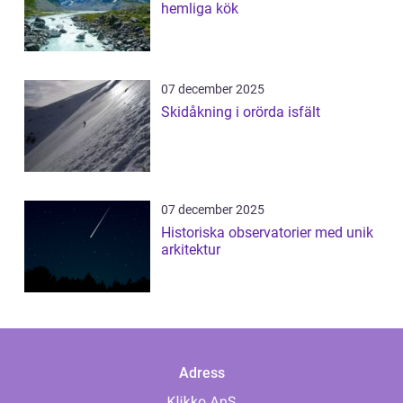
hemliga kök
07 december 2025
Skidåkning i orörda isfält
07 december 2025
Historiska observatorier med unik
arkitektur
Adress