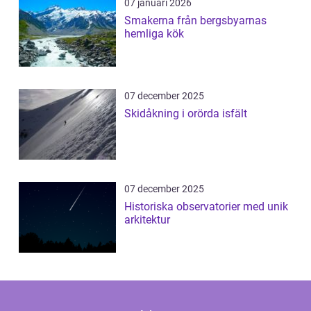
07 januari 2026
Smakerna från bergsbyarnas
hemliga kök
07 december 2025
Skidåkning i orörda isfält
07 december 2025
Historiska observatorier med unik
arkitektur