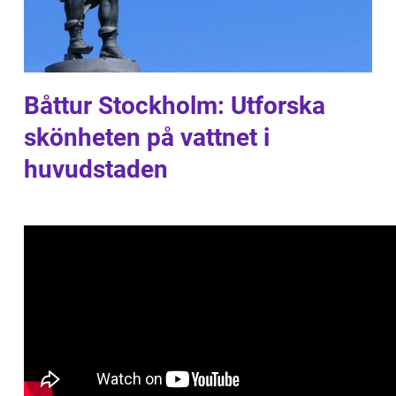
Båttur Stockholm: Utforska
skönheten på vattnet i
huvudstaden