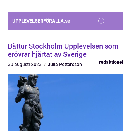
UPPLEVELSERFÖRALLA.
se
Båttur Stockholm Upplevelsen som
erövrar hjärtat av Sverige
redaktionel
30 augusti 2023
Julia Pettersson