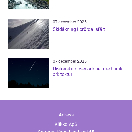
07 december 2025
Skidåkning i orörda isfält
07 december 2025
Historiska observatorier med unik
arkitektur
Adress