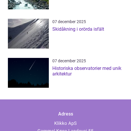
07 december 2025
Skidåkning i orörda isfält
07 december 2025
Historiska observatorier med unik
arkitektur
Adress