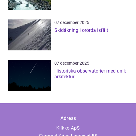
07 december 2025
Skidåkning i orörda isfält
07 december 2025
Historiska observatorier med unik
arkitektur
Adress