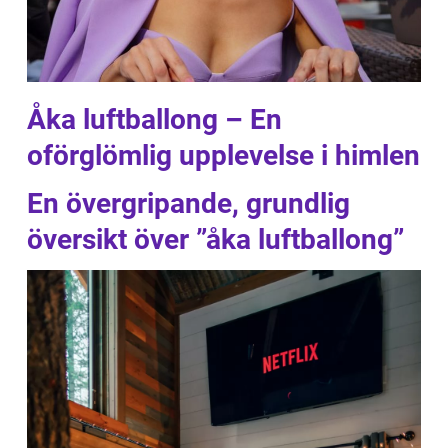
Åka luftballong – En
oförglömlig upplevelse i himlen
En övergripande, grundlig
översikt över ”åka luftballong”