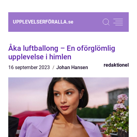
UPPLEVELSERFÖRALLA.
se
Åka luftballong – En oförglömlig
upplevelse i himlen
redaktionel
16 september 2023
Johan Hansen