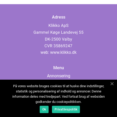
Adress
web:
www.klikko.dk
Menu
Annonsering
Om oss
På vores website bruges cookies til at huske dine indstillinger,
Cookies
statistik og personalisering af indhold og annoncer. Denne
information deles med tredjepart. Ved fortsat brug af websiden
Kontakta oss
godkender du cookiepolitikken.
Sitemap
Ok
Privatlivspolitik